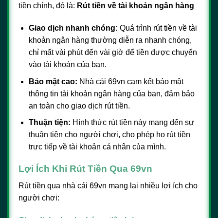
tiền chính, đó là:
Rút tiền về tài khoản ngân hàng
Giao dịch nhanh chóng:
Quá trình rút tiền về tài
khoản ngân hàng thường diễn ra nhanh chóng,
chỉ mất vài phút đến vài giờ để tiền được chuyển
vào tài khoản của bạn.
Bảo mật cao:
Nhà cái 69vn cam kết bảo mật
thông tin tài khoản ngân hàng của bạn, đảm bảo
an toàn cho giao dịch rút tiền.
Thuận tiện:
Hình thức rút tiền này mang đến sự
thuận tiện cho người chơi, cho phép họ rút tiền
trực tiếp về tài khoản cá nhân của mình.
Lợi Ích Khi Rút Tiền Qua 69vn
Rút tiền qua nhà cái 69vn mang lại nhiều lợi ích cho
người chơi: