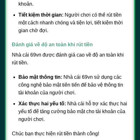
khoản.
Tiết kiệm thời gian:
Người chơi có thể rút tiền
một cách nhanh chóng và tiện lợi, tiết kiệm thời
gian chờ đợi.
Đánh giá về độ an toàn khi rút tiền
Nhà cái 69vn được đánh giá cao về độ an toàn khi
rút tiền.
Bảo mật thông tin:
Nhà cái 69vn sử dụng các
công nghệ bảo mật tiên tiến để bảo vệ thông tin
tài khoản của người chơi.
Xác thực hai yếu tố:
Nhà cái hỗ trợ xác thực hai
yếu tố để tăng cường bảo mật cho tài khoản của
người chơi.
Chúc bạn thực hiện rút tiền thành công!