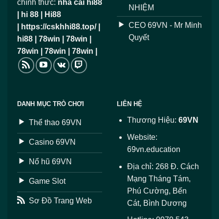
chính thức:
nhà cái hi88
NHIỆM
|
hi 88
|
Hi88
CEO 69VN - Mr Minh
|
https://cskhhi88.top/
|
Quyết
hi88
|
78win
|
78win
|
78win
|
78win
|
78win
|
DANH MỤC TRÒ CHƠI
LIÊN HỆ
Thương Hiệu:
69VN
Thể thao 69VN
Website:
Casino 69VN
69vn.education
Nổ hũ 69VN
Địa chỉ: 268
Đ. Cách
Mạng Tháng Tám,
Game Slot
Phú Cường, Bến
Sơ Đồ Trang Web
Cát, Bình Dương