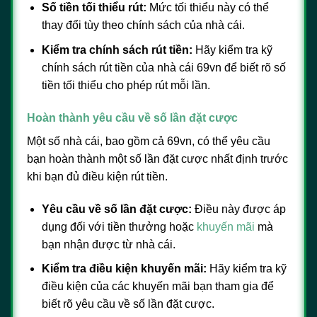
Số tiền tối thiểu rút:
Mức tối thiểu này có thể
thay đổi tùy theo chính sách của nhà cái.
Kiểm tra chính sách rút tiền:
Hãy kiểm tra kỹ
chính sách rút tiền của nhà cái 69vn để biết rõ số
tiền tối thiểu cho phép rút mỗi lần.
Hoàn thành yêu cầu về số lần đặt cược
Một số nhà cái, bao gồm cả 69vn, có thể yêu cầu
bạn hoàn thành một số lần đặt cược nhất định trước
khi bạn đủ điều kiện rút tiền.
Yêu cầu về số lần đặt cược:
Điều này được áp
dụng đối với tiền thưởng hoặc
khuyến mãi
mà
bạn nhận được từ nhà cái.
Kiểm tra điều kiện khuyến mãi:
Hãy kiểm tra kỹ
điều kiện của các khuyến mãi bạn tham gia để
biết rõ yêu cầu về số lần đặt cược.