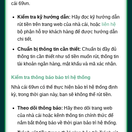
cái 69vn.
Kiểm tra kỹ hướng dẫn:
Hãy đọc kỹ hướng dẫn
rút tiền trên trang web của nhà cái, hoặc
liên hệ
bộ phận hỗ trợ khách hàng để được hướng dẫn
chi tiết.
Chuẩn bị thông tin cần thiết:
Chuẩn bị đầy đủ
thông tin cần thiết như số tiền muốn rút, thông tin
tài khoản ngân hàng, mật khẩu và mã xác nhận.
Kiểm tra thông báo bảo trì hệ thống
Nhà cái 69vn có thể thực hiện bảo trì hệ thống định
kỳ, trong thời gian này, bạn sẽ không thể rút tiền.
Theo dõi thông báo:
Hãy theo dõi trang web
của nhà cái hoặc kênh thông tin chính thức để
nắm bắt thông báo về thời gian bảo trì hệ thống.