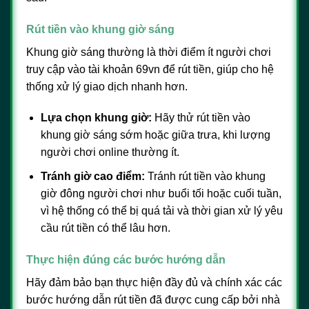
Rút tiền vào khung giờ sáng
Khung giờ sáng thường là thời điểm ít người chơi
truy cập vào tài khoản 69vn để rút tiền, giúp cho hệ
thống xử lý giao dịch nhanh hơn.
Lựa chọn khung giờ:
Hãy thử rút tiền vào
khung giờ sáng sớm hoặc giữa trưa, khi lượng
người chơi online thường ít.
Tránh giờ cao điểm:
Tránh rút tiền vào khung
giờ đông người chơi như buổi tối hoặc cuối tuần,
vì hệ thống có thể bị quá tải và thời gian xử lý yêu
cầu rút tiền có thể lâu hơn.
Thực hiện đúng các bước hướng dẫn
Hãy đảm bảo bạn thực hiện đầy đủ và chính xác các
bước hướng dẫn rút tiền đã được cung cấp bởi nhà