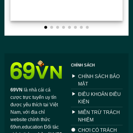
Nạp tiền 69vn bị chậm là một vấn đề phổ biến mà nhiều
người chơi [...]
CHÍNH SÁCH
CHÍNH SÁCH BẢO
MẬT
69VN
là nhà cái cá
ĐIỀU KHOẢN ĐIỀU
cược trực tuyến uy tín
KIỆN
được yêu thích tại Việt
Nam, với địa chỉ
MIỄN TRỪ TRÁCH
website chính thức
NHIỆM
69vn.education Đối tác
CHƠI CÓ TRÁCH