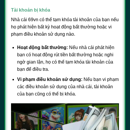
Tài khoản bị khóa
Nhà cái 69vn có thể tạm khóa tài khoản của bạn nếu
họ phát hiện bất kỳ hoạt động bất thường hoặc vi
phạm điều khoản sử dụng nào.
Hoạt động bất thường:
Nếu nhà cái phát hiện
bạn có hoạt động rút tiền bất thường hoặc nghi
ngờ gian lận, họ có thể tạm khóa tài khoản của
bạn để điều tra.
Vi phạm điều khoản sử dụng:
Nếu bạn vi phạm
các điều khoản sử dụng của nhà cái, tài khoản
của bạn cũng có thể bị khóa.