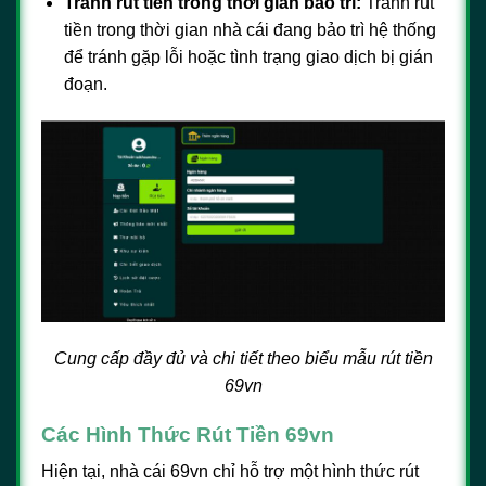
Tránh rút tiền trong thời gian bảo trì:
Tránh rút
tiền trong thời gian nhà cái đang bảo trì hệ thống
để tránh gặp lỗi hoặc tình trạng giao dịch bị gián
đoạn.
Cung cấp đầy đủ và chi tiết theo biểu mẫu rút tiền
69vn
Các Hình Thức Rút Tiền 69vn
Hiện tại, nhà cái 69vn chỉ hỗ trợ một hình thức rút