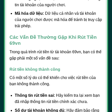
tin tài khoản của người chơi.
Mã hóa dữ liệu:
Dữ liệu cá nhân và tài khoản
của người chơi được mã hóa để tránh bị truy cập
trái phép.
Các Vấn Đề Thường Gặp Khi Rút Tiền
69vn
Trong quá trình rút tiền từ tài khoản 69vn, bạn có thể
gặp phải một số vấn đề sau:
Rút tiền không thành công
Có một số lý do có thể khiến cho việc rút tiền của
bạn không thành công.
Thông tin rút tiền sai:
Hãy kiểm tra lại xem bạn
đã nhập thông tin rút tiền chính xác chưa.
Số dư tài khoản không đủ:
Hãy đảm bảo rằng