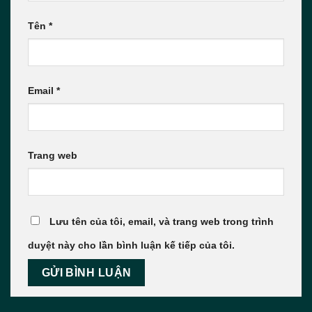
Tên
*
Email
*
Trang web
Lưu tên của tôi, email, và trang web trong trình
duyệt này cho lần bình luận kế tiếp của tôi.