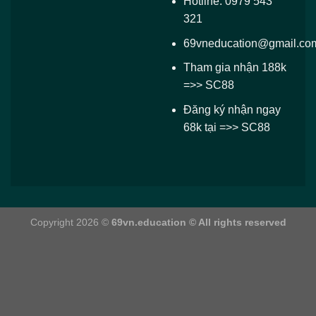
Hotline: 0979 543
321
69vneducation@gmail.co
Tham gia nhận 188k
=>>
SC88
Đăng ký nhận ngay
68k tại =>>
SC88
Copyright 2026 ©
69vn.education
© All rights reserved